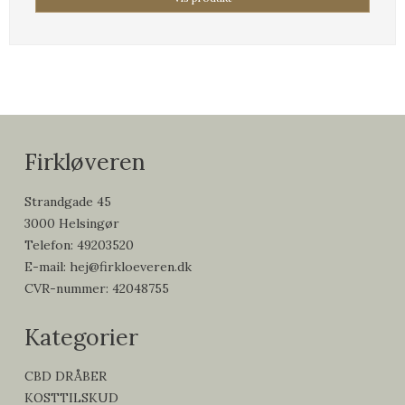
Firkløveren
Strandgade 45
3000 Helsingør
Telefon
:
49203520
E-mail
:
hej@firkloeveren.dk
CVR-nummer
:
42048755
Kategorier
CBD DRÅBER
KOSTTILSKUD