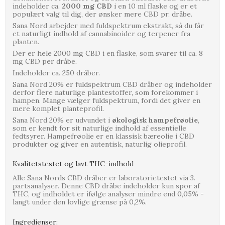
indeholder ca.
2000 mg CBD
i en 10 ml flaske og er et
populært valg til dig, der ønsker mere CBD pr. dråbe.
Sana Nord arbejder med fuldspektrum ekstrakt, så du får
et naturligt indhold af cannabinoider og terpener fra
planten.
Der er hele 2000 mg CBD i en flaske, som svarer til ca. 8
mg CBD per dråbe.
Indeholder ca. 250 dråber.
Sana Nord 20% er fuldspektrum CBD dråber og indeholder
derfor flere naturlige plantestoffer, som forekommer i
hampen. Mange vælger fuldspektrum, fordi det giver en
mere komplet planteprofil.
Sana Nord 20% er udvundet i
økologisk hampefrøolie
,
som er kendt for sit naturlige indhold af essentielle
fedtsyrer. Hampefrøolie er en klassisk bæreolie i CBD
produkter og giver en autentisk, naturlig olieprofil.
Kvalitetstestet og lavt THC-indhold
Alle Sana Nords CBD dråber er laboratorietestet via 3.
partsanalyser. Denne CBD dråbe indeholder kun spor af
THC, og indholdet er ifølge analyser mindre end 0,05% -
langt under den lovlige grænse på 0,2%.
Ingredienser: