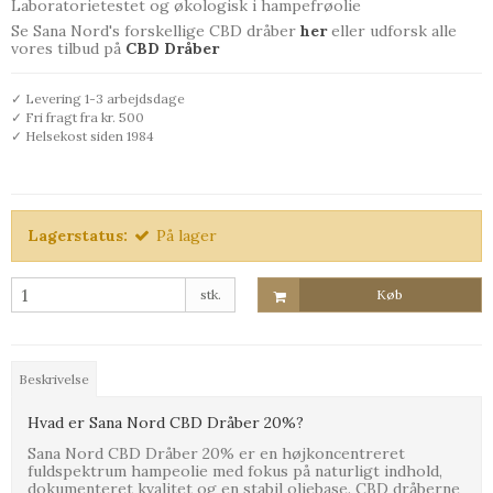
Laboratorietestet og økologisk i hampefrøolie
Se Sana Nord's forskellige CBD dråber
her
eller udforsk alle
vores tilbud på
C
BD Dråber
✓ Levering 1-3 arbejdsdage
✓ Fri fragt fra kr. 500
✓ Helsekost siden 1984
Lagerstatus:
På lager
stk.
Køb
Beskrivelse
Hvad er Sana Nord CBD Dråber 20%?
Sana Nord CBD Dråber 20% er en højkoncentreret
fuldspektrum hampeolie med fokus på naturligt indhold,
dokumenteret kvalitet og en stabil oliebase. CBD dråberne