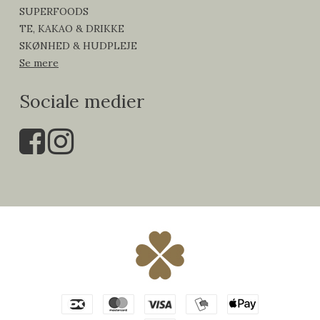
SUPERFOODS
TE, KAKAO & DRIKKE
SKØNHED & HUDPLEJE
Se mere
Sociale medier