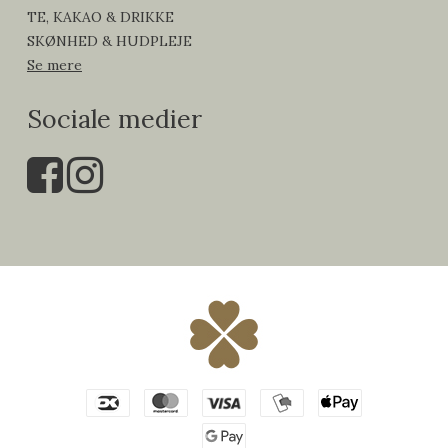
TE, KAKAO & DRIKKE
SKØNHED & HUDPLEJE
Se mere
Sociale medier