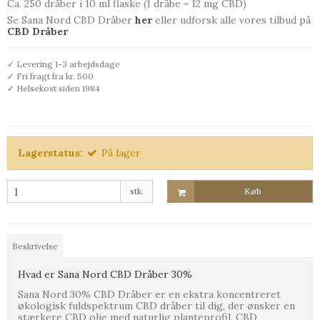
Ca. 250 dråber i 10 ml flaske (1 dråbe = 12 mg CBD)
Se Sana Nord CBD Dråber
her
eller udforsk alle vores tilbud på
CBD Dråber
✓ Levering 1-3 arbejdsdage
✓ Fri fragt fra kr. 500
✓ Helsekost siden 1984
Lagerstatus:
På lager
stk.
Køb
Beskrivelse
Hvad er Sana Nord CBD Dråber 30%
Sana Nord 30% CBD Dråber er en ekstra koncentreret
økologisk fuldspektrum CBD dråber til dig, der ønsker en
stærkere CBD olie med naturlig planteprofil. CBD