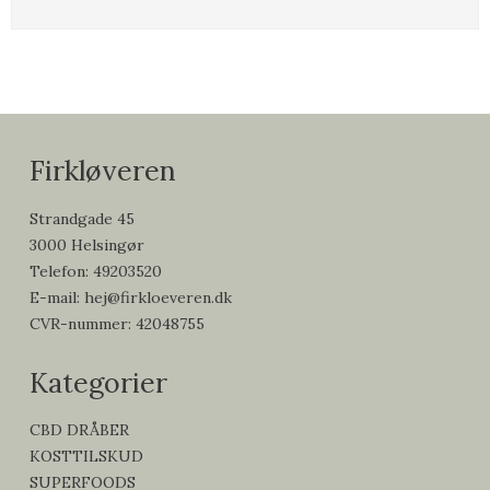
Firkløveren
Strandgade 45
3000 Helsingør
Telefon
:
49203520
E-mail
:
hej@firkloeveren.dk
CVR-nummer
:
42048755
Kategorier
CBD DRÅBER
KOSTTILSKUD
SUPERFOODS