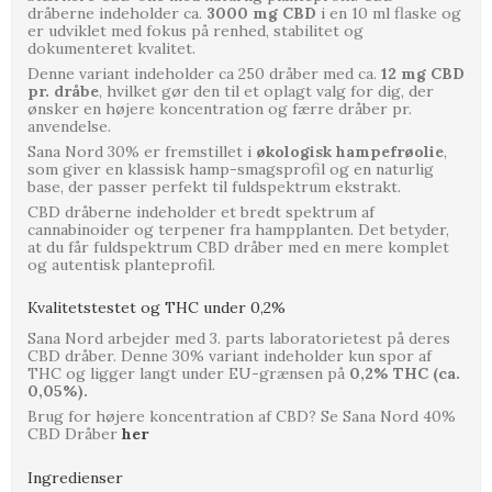
dråberne indeholder ca.
3000 mg CBD
i en 10 ml flaske og
er udviklet med fokus på renhed, stabilitet og
dokumenteret kvalitet.
Denne variant indeholder ca 250 dråber med ca.
12 mg CBD
pr. dråbe
, hvilket gør den til et oplagt valg for dig, der
ønsker en højere koncentration og færre dråber pr.
anvendelse.
Sana Nord 30% er fremstillet i
økologisk hampefrøolie
,
som giver en klassisk hamp-smagsprofil og en naturlig
base, der passer perfekt til fuldspektrum ekstrakt.
CBD dråberne indeholder et bredt spektrum af
cannabinoider og terpener fra hampplanten. Det betyder,
at du får fuldspektrum CBD dråber med en mere komplet
og autentisk planteprofil.
Kvalitetstestet og THC under 0,2%
Sana Nord arbejder med 3. parts laboratorietest på deres
CBD dråber. Denne 30% variant indeholder kun spor af
THC og ligger langt under EU-grænsen på
0,2% THC (ca.
0,05%).
Brug for højere koncentration af CBD? Se Sana Nord 40%
CBD Dråber
her
Ingredienser