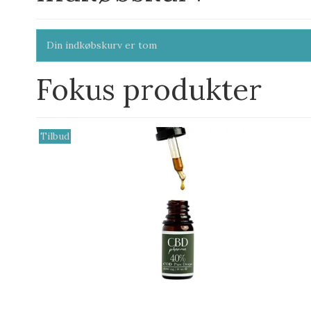
Din indkøbskurv er tom
Fokus produkter
Tilbud