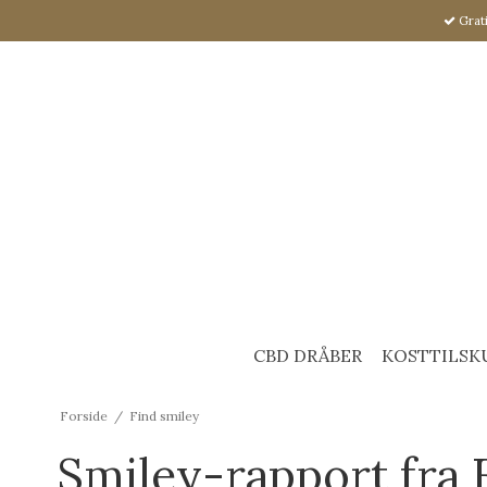
Grati
CBD DRÅBER
KOSTTILSK
Forside
/
Find smiley
Smiley-rapport fra 