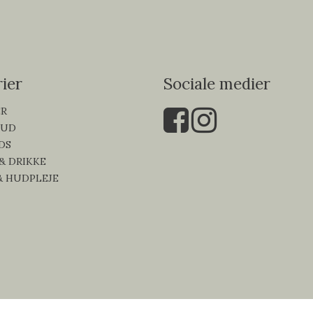
ier
Sociale medier
ER
KUD
DS
 & DRIKKE
& HUDPLEJE