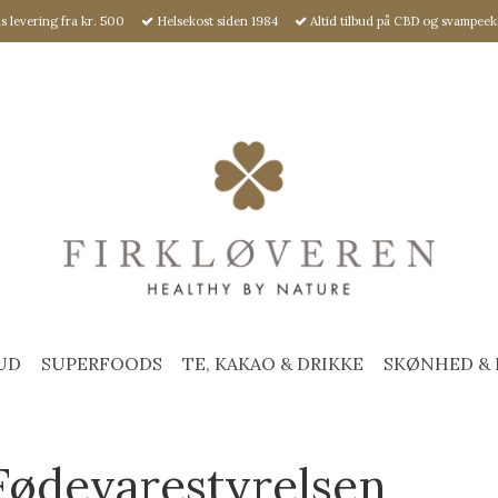
s levering fra kr. 500
Helsekost siden 1984
Altid tilbud på CBD og svampeek
UD
SUPERFOODS
TE, KAKAO & DRIKKE
SKØNHED & 
Fødevarestyrelsen