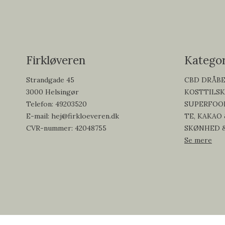
Firkløveren
Kategor
Strandgade 45
CBD DRÅB
3000 Helsingør
KOSTTILS
Telefon
:
49203520
SUPERFOO
E-mail
:
hej@firkloeveren.dk
TE, KAKAO
CVR-nummer
:
42048755
SKØNHED 
Se mere