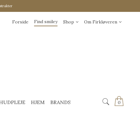
strakter
Find smiley
Forside
Shop
Om Firkløveren
HUDPLEJE
HJEM
BRANDS
0