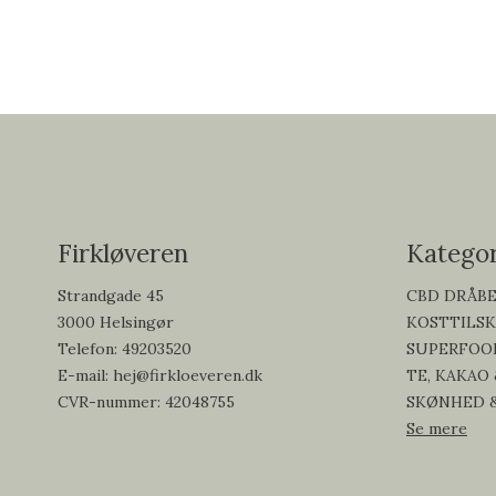
Firkløveren
Kategor
Strandgade 45
CBD DRÅB
3000 Helsingør
KOSTTILS
Telefon
:
49203520
SUPERFOO
E-mail
:
hej@firkloeveren.dk
TE, KAKAO
CVR-nummer
:
42048755
SKØNHED 
Se mere