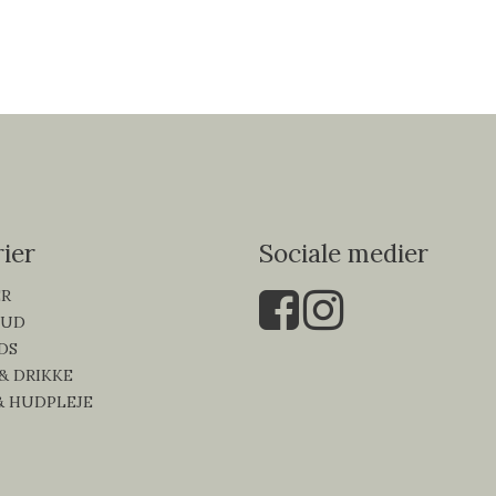
ier
Sociale medier
ER
KUD
DS
 & DRIKKE
& HUDPLEJE