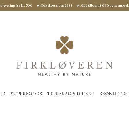
s levering fra kr. 500
Helsekost siden 1984
Altid tilbud på CBD og svampeek
UD
SUPERFOODS
TE, KAKAO & DRIKKE
SKØNHED & 