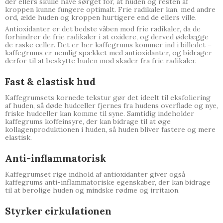
der ellers skulle have sørget for, at huden og resten af
kroppen kunne fungere optimalt. Frie radikaler kan, med andre
ord, ælde huden og kroppen hurtigere end de ellers ville.
Antioxidanter er det bedste våben mod frie radikaler, da de
forhindrer de frie radikaler i at oxidere, og derved ødelægge
de raske celler. Det er her kaffegrums kommer ind i billedet –
kaffegrums er nemlig spækket med antioxidanter, og bidrager
derfor til at beskytte huden mod skader fra frie radikaler.
Fast & elastisk hud
Kaffegrumsets kornede tekstur gør det ideelt til eksfoliering
af huden, så døde hudceller fjernes fra hudens overflade og nye,
friske hudceller kan komme til syne. Samtidig indeholder
kaffegrums koffeinsyre, der kan bidrage til at øge
kollagenproduktionen i huden, så huden bliver fastere og mere
elastisk.
Anti-inflammatorisk
Kaffegrumset rige indhold af antioxidanter giver også
kaffegrums anti-inflammatoriske egenskaber, der kan bidrage
til at berolige huden og mindske rødme og irritaion.
Styrker cirkulationen