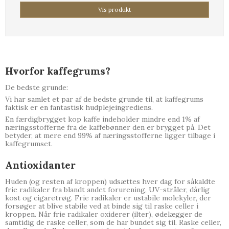
Vis produkt
Hvorfor kaffegrums?
De bedste grunde:
Vi har samlet et par af de bedste grunde til, at kaffegrums
faktisk er en fantastisk hudplejeingrediens.
En færdigbrygget kop kaffe indeholder mindre end 1% af
næringsstofferne fra de kaffebønner den er brygget på. Det
betyder, at mere end 99% af næringsstofferne ligger tilbage i
kaffegrumset.
Antioxidanter
Huden (og resten af kroppen) udsættes hver dag for såkaldte
frie radikaler fra blandt andet forurening, UV-stråler, dårlig
kost og cigaretrøg. Frie radikaler er ustabile molekyler, der
forsøger at blive stabile ved at binde sig til raske celler i
kroppen. Når frie radikaler oxiderer (ilter), ødelægger de
samtidig de raske celler, som de har bundet sig til. Raske celler,