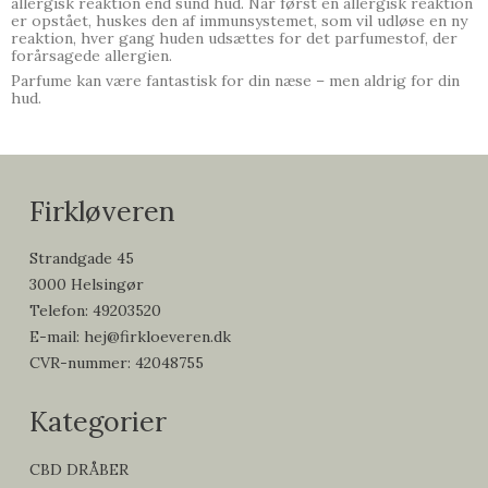
allergisk reaktion end sund hud. Når først en allergisk reaktion
er opstået, huskes den af
immunsystemet, som vil udl
ø
se en ny
reaktion, hver gang huden uds
æ
ttes for det parfumestof, der
for
å
rsagede allergien.
Parfume kan være fantastisk for din næse – men aldrig for din
hud.
Firkløveren
Strandgade 45
3000 Helsingør
Telefon
:
49203520
E-mail
:
hej@firkloeveren.dk
CVR-nummer
:
42048755
Kategorier
CBD DRÅBER