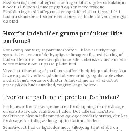
Eksfoliering med kaffegrums bidrager til at styrke cirkulation i
blodet, så huden får mere glød og ser mere frisk ud.
Eksfoliering med kaffegrums er også ideel til at fjerne hård
hud fra skinneben, fødder eller albuer, så huden bliver mere glat
og blød.
Hvorfor indeholder grums produkter ikke
parfume?
Forskning har vist, at parfumestoffer – både naturlige og
syntetiske – er en af de hyppigste årsager til sensitivering af
huden. Derfor er hverken parfume eller æteriske olier en del af
vores mission om at passe på din hud.
Vi ved, at tilsætning af parfumestoffer i hudplejeprodukter kan
have en positiv effekt på din købsbeslutning, og din oplevelse
med at bruge vores produkter. Alligevel mener vi, at det at
passe på din huds sundhed, vægter langt højere.
Hvorfor er parfume et problem for huden?
Parfumestoffer virker gennem en fordampning, der forårsager
en sensitiverende reaktion i huden. Det udløser negative
reaktioner, såsom inflammation og øget oxidativ stress, der kan
forårsage for tidlig ældning og irritation i huden.
Sensitiveret hud er ligeledes mere tilbøjelig til at skabe en