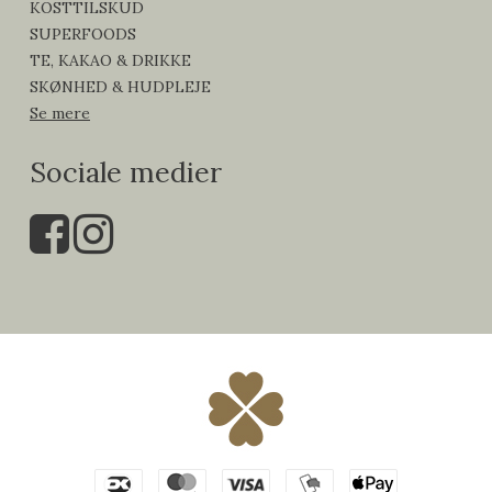
KOSTTILSKUD
SUPERFOODS
TE, KAKAO & DRIKKE
SKØNHED & HUDPLEJE
Se mere
Sociale medier