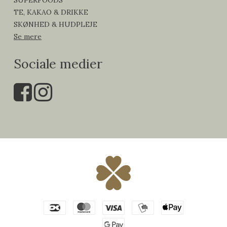
TE, KAKAO & DRIKKE
SKØNHED & HUDPLEJE
Se mere
Sociale medier