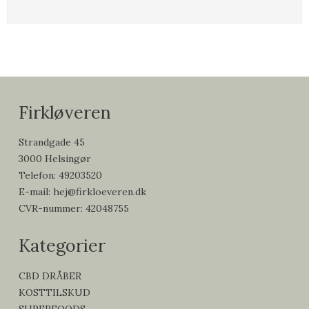
Firkløveren
Strandgade 45
3000 Helsingør
Telefon
:
49203520
E-mail
:
hej@firkloeveren.dk
CVR-nummer
:
42048755
Kategorier
CBD DRÅBER
KOSTTILSKUD
SUPERFOODS