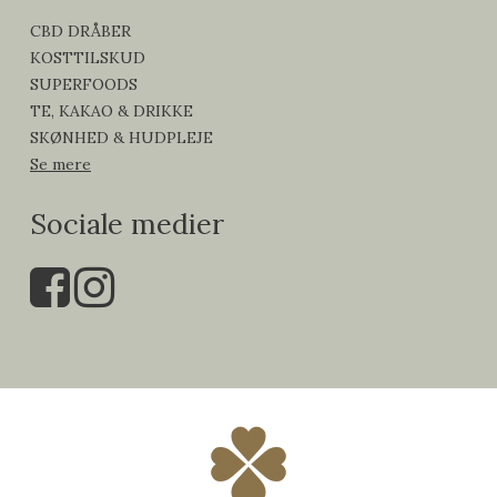
CBD DRÅBER
KOSTTILSKUD
SUPERFOODS
TE, KAKAO & DRIKKE
SKØNHED & HUDPLEJE
Se mere
Sociale medier