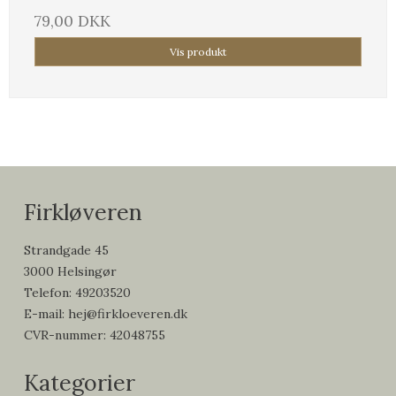
79,00 DKK
Vis produkt
Firkløveren
Strandgade 45
3000 Helsingør
Telefon
:
49203520
E-mail
:
hej@firkloeveren.dk
CVR-nummer
:
42048755
Kategorier