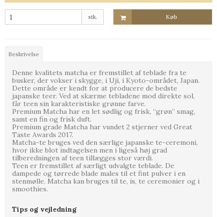
stk.
Køb
Beskrivelse
Denne kvalitets matcha er fremstillet af teblade fra te
busker, der vokser i skygge, i Uji, i Kyoto-området, Japan.
Dette område er kendt for at producere de bedste
japanske teer. Ved at skærme tebladene mod direkte sol,
får teen sin karakteristiske grønne farve.
Premium Matcha har en let sødlig og frisk, “grøn” smag,
samt en fin og frisk duft.
Premium grade Matcha har vundet 2 stjerner ved Great
Taste Awards 2017.
Matcha-te bruges ved den særlige japanske te-ceremoni,
hvor ikke blot indtagelsen men i ligeså høj grad
tilberedningen af teen tillægges stor værdi.
Teen er fremstillet af særligt udvalgte teblade. De
dampede og tørrede blade males til et fint pulver i en
stenmølle. Matcha kan bruges til te, is, te ceremonier og i
smoothies.
Tips og vejledning