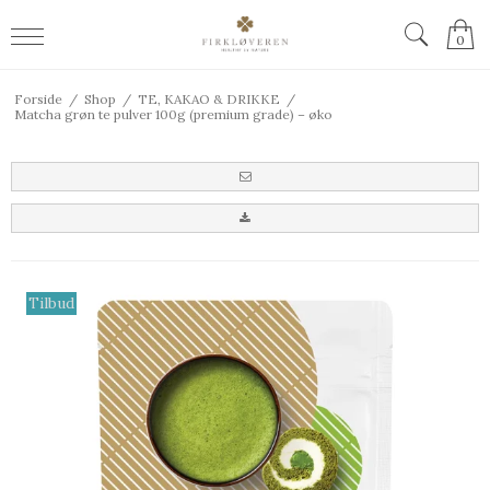
0
Forside
/
Shop
/
TE, KAKAO & DRIKKE
/
Matcha grøn te pulver 100g (premium grade) – øko
Tilbud